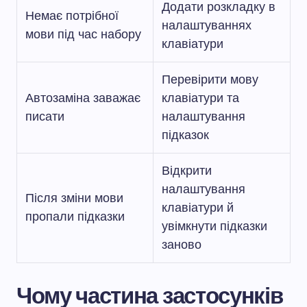
Додати розкладку в
Немає потрібної
налаштуваннях
мови під час набору
клавіатури
Перевірити мову
Автозаміна заважає
клавіатури та
писати
налаштування
підказок
Відкрити
налаштування
Після зміни мови
клавіатури й
пропали підказки
увімкнути підказки
заново
Чому частина застосунків