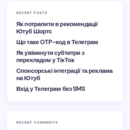
Save my name and email in this browser for the
next time I comment.
RECENT POSTS
Submit Comment
Як потрапити в рекомендації
Ютуб Шортс
Що таке OTP-код в Телеграм
Як увімкнути субтитри з
перекладом у ТікТок
Спонсорські інтеграції та реклама
на Ютуб
Вхід у Телеграм без SMS
RECENT COMMENTS