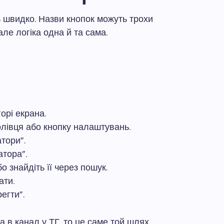
 швидко. Назви кнопок можуть трохи
 але логіка одна й та сама.
орі екрана.
 олівця або кнопку налаштувань.
тори”.
атора”.
о знайдіть її через пошук.
ати.
егти”.
 в канал у ТГ, то це саме той шлях.