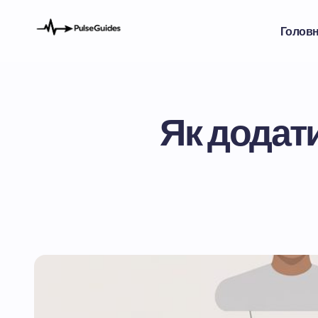
Голов
Як додат