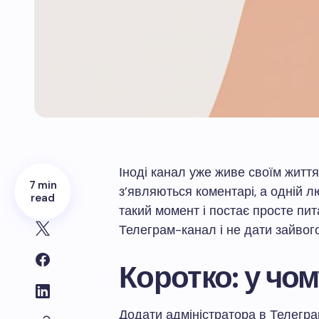
Іноді канал уже живе своїм життя
7 min
з’являються коментарі, а одній л
read
такий момент і постає просте пит
Телеграм-канал і не дати зайвого
Коротко: у чом
Додати адміністратора в Телегр