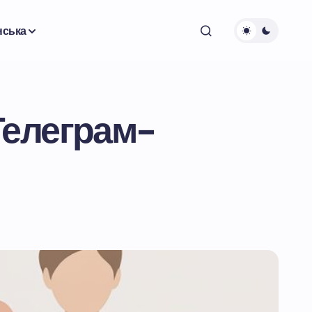
нська
Телеграм-