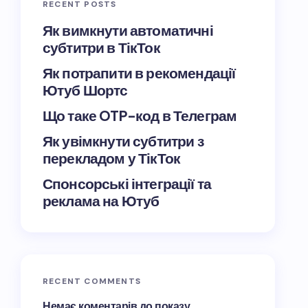
RECENT POSTS
Як вимкнути автоматичні
субтитри в ТікТок
Як потрапити в рекомендації
Ютуб Шортс
Що таке OTP-код в Телеграм
Як увімкнути субтитри з
перекладом у ТікТок
Спонсорські інтеграції та
реклама на Ютуб
RECENT COMMENTS
Немає коментарів до показу.