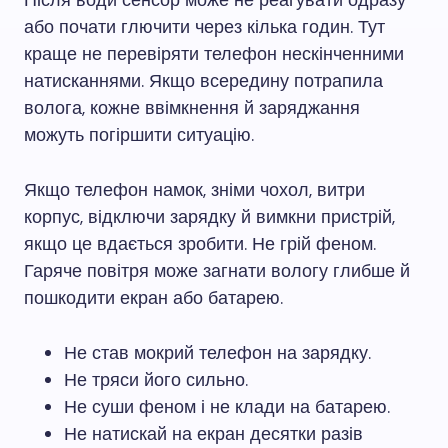
Після води сенсор може не реагувати одразу
або почати глючити через кілька годин. Тут
краще не перевіряти телефон нескінченними
натисканнями. Якщо всередину потрапила
волога, кожне ввімкнення й заряджання
можуть погіршити ситуацію.
Якщо телефон намок, зніми чохол, витри
корпус, відключи зарядку й вимкни пристрій,
якщо це вдається зробити. Не грій феном.
Гаряче повітря може загнати вологу глибше й
пошкодити екран або батарею.
Не став мокрий телефон на зарядку.
Не тряси його сильно.
Не суши феном і не клади на батарею.
Не натискай на екран десятки разів