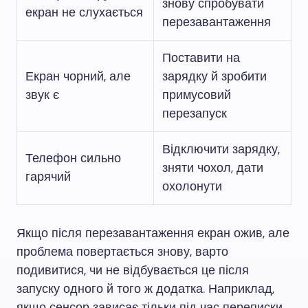
знову спробувати
екран не слухається
перезавантаження
Поставити на
Екран чорний, але
зарядку й зробити
звук є
примусовий
перезапуск
Відключити зарядку,
Телефон сильно
зняти чохол, дати
гарячий
охолонути
Якщо після перезавантаження екран ожив, але
проблема повертається знову, варто
подивитися, чи не відбувається це після
запуску одного й того ж додатка. Наприклад,
якщо сенсор зависає тільки під час переписки,