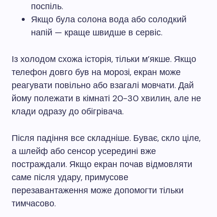
поспіль.
Якщо була солона вода або солодкий
напій — краще швидше в сервіс.
Із холодом схожа історія, тільки м’якше. Якщо
телефон довго був на морозі, екран може
реагувати повільно або взагалі мовчати. Дай
йому полежати в кімнаті 20-30 хвилин, але не
клади одразу до обігрівача.
Після падіння все складніше. Буває, скло ціле,
а шлейф або сенсор усередині вже
постраждали. Якщо екран почав відмовляти
саме після удару, примусове
перезавантаження може допомогти тільки
тимчасово.