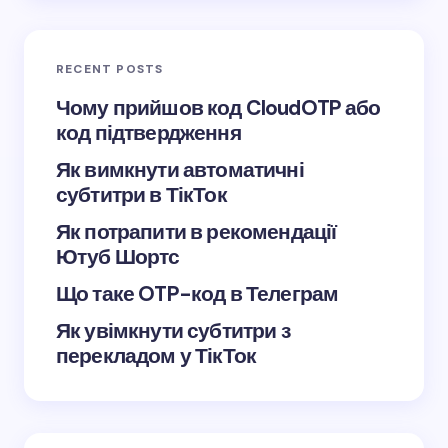
Save my name and email in this browser for the
next time I comment.
RECENT POSTS
Submit Comment
Чому прийшов код CloudOTP або
код підтвердження
Як вимкнути автоматичні
субтитри в ТікТок
Як потрапити в рекомендації
Ютуб Шортс
Що таке OTP-код в Телеграм
Як увімкнути субтитри з
перекладом у ТікТок