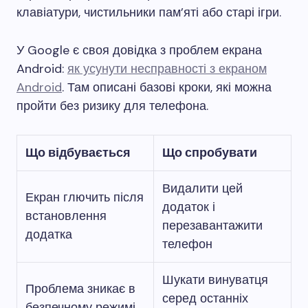
клавіатури, чистильники пам’яті або старі ігри.
У Google є своя довідка з проблем екрана
Android:
як усунути несправності з екраном
Android
. Там описані базові кроки, які можна
пройти без ризику для телефона.
Що відбувається
Що спробувати
Видалити цей
Екран глючить після
додаток і
встановлення
перезавантажити
додатка
телефон
Шукати винуватця
Проблема зникає в
серед останніх
безпечному режимі