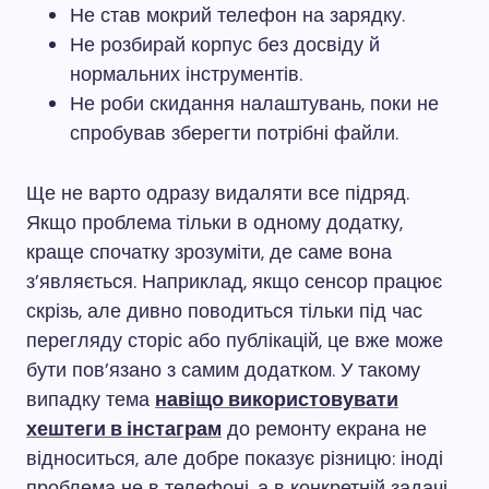
Не став мокрий телефон на зарядку.
Не розбирай корпус без досвіду й
нормальних інструментів.
Не роби скидання налаштувань, поки не
спробував зберегти потрібні файли.
Ще не варто одразу видаляти все підряд.
Якщо проблема тільки в одному додатку,
краще спочатку зрозуміти, де саме вона
з’являється. Наприклад, якщо сенсор працює
скрізь, але дивно поводиться тільки під час
перегляду сторіс або публікацій, це вже може
бути пов’язано з самим додатком. У такому
випадку тема
навіщо використовувати
хештеги в інстаграм
до ремонту екрана не
відноситься, але добре показує різницю: іноді
проблема не в телефоні, а в конкретній задачі