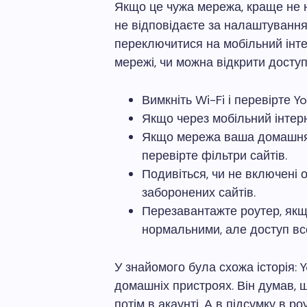
Якщо це чужа мережа, краще не 
не відповідаєте за налаштуванн
переключитися на мобільний інте
мережі, чи можна відкрити доступ
Вимкніть Wi-Fi і перевірте Y
Якщо через мобільний інтер
Якщо мережа ваша домашня, 
перевірте фільтри сайтів.
Подивіться, чи не включені
заборонених сайтів.
Перезавантажте роутер, як
нормальними, але доступ вс
У знайомого була схожа історія: 
домашніх пристроях. Він думав, щ
потім в акаунті. А в підсумку в р