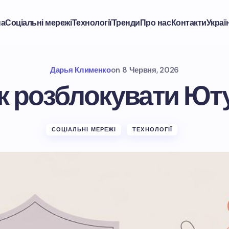
на
Соціальні мережі
Технології
Тренди
Про нас
Контакти
Украї
Дарья Клименко
on
8 Червня, 2026
к розблокувати Ют
СОЦІАЛЬНІ МЕРЕЖІ
ТЕХНОЛОГІЇ