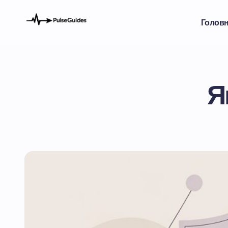
Голов
Я