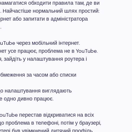
намагатися обходити правила там, де ви
я. Найчастіше нормальний шлях простий:
рнет або запитати в адміністратора
.
ouTube через мобільний інтернет.
нет усе працює, проблема не в YouTube.
зайдіть у налаштування роутера і
 обмеження за часом або списки
що налаштування виглядають
е одно дивно працює.
YouTube перестав відкриватися на всіх
о проблема в телефоні, потім у браузері,
оутері був увімкнений дитячий профіль,