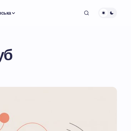
нська
уб