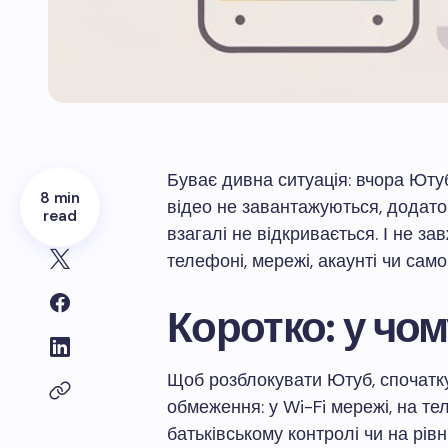
Буває дивна ситуація: вчора Ютуб
8 min
відео не завантажуються, додат
read
взагалі не відкривається. І не з
телефоні, мережі, акаунті чи сам
Коротко: у чом
Щоб розблокувати Ютуб, спочатку 
обмеження: у Wi-Fi мережі, на тел
батьківському контролі чи на рів