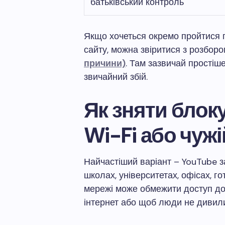
батьківський контроль
Якщо хочеться окремо пройтися п
сайту, можна звіритися з розбор
причини)
. Там зазвичай простіш
звичайний збій.
Як зняти блок
Wi-Fi або чужі
Найчастіший варіант – YouTube за
школах, університетах, офісах, го
мережі може обмежити доступ до 
інтернет або щоб люди не дивили