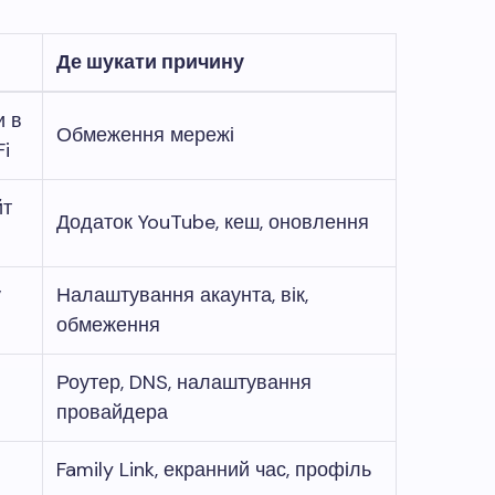
Де шукати причину
и в
Обмеження мережі
i
йт
Додаток YouTube, кеш, оновлення
у
Налаштування акаунта, вік,
обмеження
Роутер, DNS, налаштування
провайдера
Family Link, екранний час, профіль