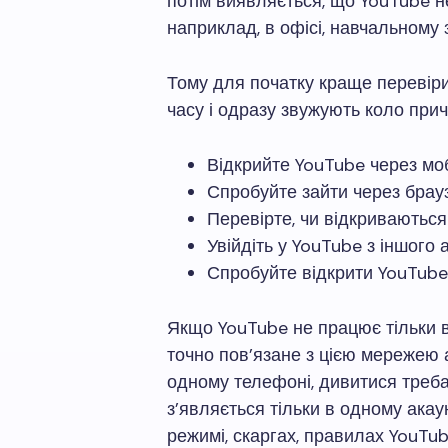
потім виявляється, що YouTube не
наприклад, в офісі, навчальному 
Тому для початку краще перевіри
часу і одразу звужують коло прич
Відкрийте YouTube через мобі
Спробуйте зайти через брауз
Перевірте, чи відкриваються 
Увійдіть у YouTube з іншого 
Спробуйте відкрити YouTube 
Якщо YouTube не працює тільки в
точно пов’язане з цією мережею 
одному телефоні, дивитися тре
з’являється тільки в одному акау
режимі, скаргах, правилах YouTu