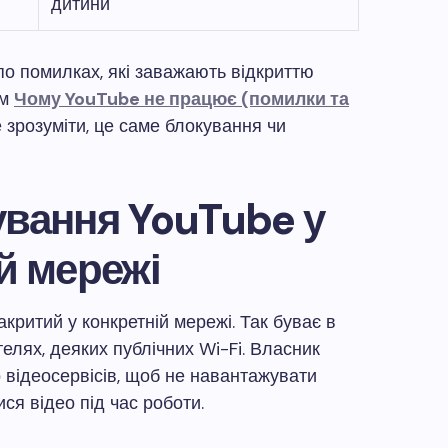
дитини
о помилках, які заважають відкриттю
ом
Чому YouTube не працює (помилки та
е зрозуміти, це саме блокування чи
ування YouTube у
й мережі
критий у конкретній мережі. Так буває в
телях, деяких публічних Wi-Fi. Власник
відеосервісів, щоб не навантажувати
ся відео під час роботи.