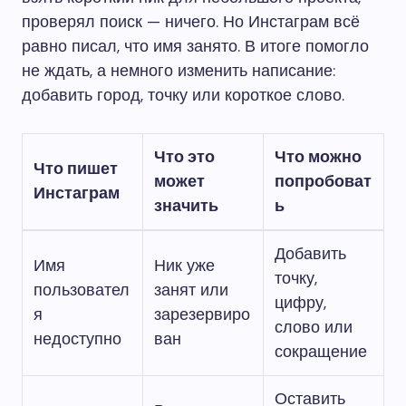
проверял поиск — ничего. Но Инстаграм всё
равно писал, что имя занято. В итоге помогло
не ждать, а немного изменить написание:
добавить город, точку или короткое слово.
Что это
Что можно
Что пишет
может
попробоват
Инстаграм
значить
ь
Добавить
Имя
Ник уже
точку,
пользовател
занят или
цифру,
я
зарезервиро
слово или
недоступно
ван
сокращение
Оставить