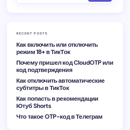
Save my name and email in this browser for the
next time I comment.
RECENT POSTS
Submit Comment
Как включить или отключить
режим 18+ в ТикТок
Почему пришел код CloudOTP или
код подтверждения
Как отключить автоматические
субтитры в ТикТок
Как попасть в рекомендации
Ютуб Shorts
Что такое OTP-код в Телеграм