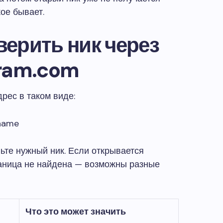
кое бывает.
ерить ник через
gram.com
дрес в таком виде:
rname
ьте нужный ник. Если открывается
раница не найдена — возможны разные
Что это может значить