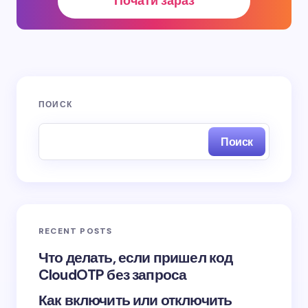
Почати зараз
Name *
Email *
ПОИСК
Your Comment *
Поиск
Save my name and email in this browser for the
next time I comment.
RECENT POSTS
Submit Comment
Что делать, если пришел код
CloudOTP без запроса
Как включить или отключить