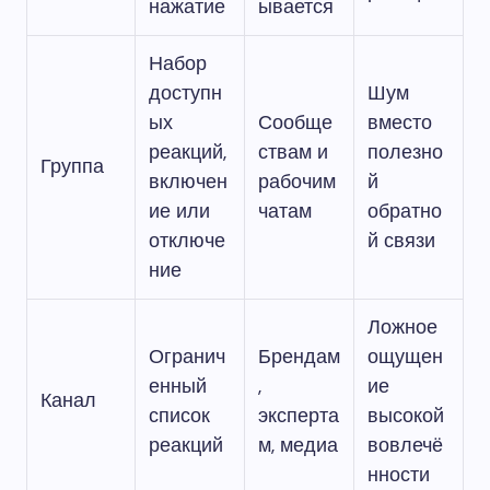
нажатие
ывается
Набор
доступн
Шум
ых
Сообще
вместо
реакций,
ствам и
полезно
Группа
включен
рабочим
й
ие или
чатам
обратно
отключе
й связи
ние
Ложное
Огранич
Брендам
ощущен
енный
,
ие
Канал
список
эксперта
высокой
реакций
м, медиа
вовлечё
нности