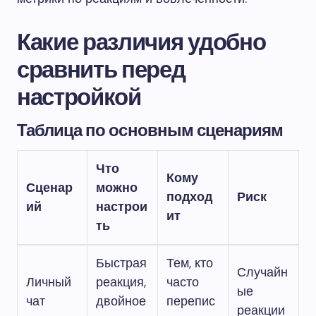
Какие различия удобно
сравнить перед
настройкой
Таблица по основным сценариям
Что
Кому
Сценар
можно
подход
Риск
ий
настрои
ит
ть
Быстрая
Тем, кто
Случайн
Личный
реакция,
часто
ые
чат
двойное
перепис
реакции