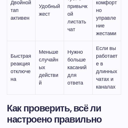
Двойной
комфорт
Удобный
привычк
тап
но
жест
ой
активен
управле
листать
ние
чат
жестами
Если вы
Меньше
Нужно
Быстрая
работает
случайн
больше
реакция
е в
ых
касаний
отключе
длинных
действи
для
на
чатах и
й
ответа
каналах
Как проверить, всё ли
настроено правильно