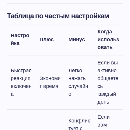
Таблица по частым настройкам
Когда
Настро
Плюс
Минус
использ
йка
овать
Если вы
Быстрая
Легко
активно
реакция
Экономи
нажать
общаете
включен
т время
случайн
сь
а
о
каждый
день
Если
Конфлик
вам
тует с