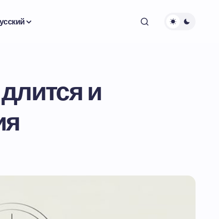
усский
 длится и
ия