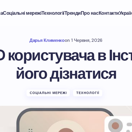
на
Соціальні мережі
Технології
Тренди
Про нас
Контакти
Украї
Дарья Клименко
on
1 Червня, 2026
D користувача в Інст
його дізнатися
СОЦІАЛЬНІ МЕРЕЖІ
ТЕХНОЛОГІЇ