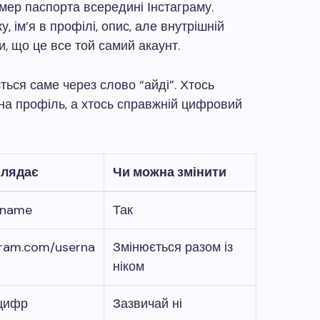
омер паспорта всередині Інстаграму.
, ім’я в профілі, опис, але внутрішній
, що це все той самий акаунт.
ться саме через слово “айді”. Хтось
 на профіль, а хтось справжній цифровий
глядає
Чи можна змінити
rname
Так
gram.com/userna
Змінюється разом із
ніком
 цифр
Зазвичай ні