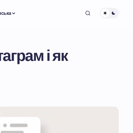
нська
аграм і як