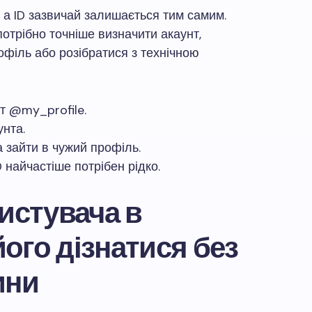
в, а ID зазвичай залишається тим самим.
отрібно точніше визначити акаунт,
офіль або розібратися з технічною
т @my_profile.
унта.
 зайти в чужий профіль.
 найчастіше потрібен рідко.
ристувача в
 його дізнатися без
ини