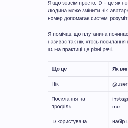
Якщо зовсім просто, ID – це як н
Людина може змінити нік, аватарку
номер допомагає системі розуміти
Я помічав, що плутанина починає
називає так нік, хтось посилання
ID. На практиці це різні речі.
Що це
Як ви
Нік
@use
Посилання на
insta
профіль
me
ID користувача
набір