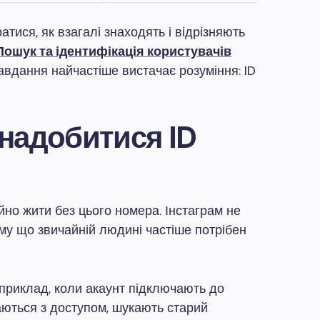
атися, як взагалі знаходять і відрізняють
Пошук та ідентифікація користувачів
авдання найчастіше вистачає розуміння: ID
надобитися ID
йно жити без цього номера. Інстаграм не
ому що звичайній людині частіше потрібен
априклад, коли акаунт підключають до
аються з доступом, шукають старий