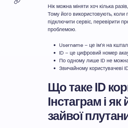
Нік можна міняти хоч кілька разі
Тому його використовують, коли п
підключити сервіс, перевірити пр
проблемою.
Username – це ім’я на кштал
ID – це цифровий номер ака
По одному лише ID не можна
Звичайному користувачеві ID
Що таке ID ко
Інстаграм і як
зайвої плутан