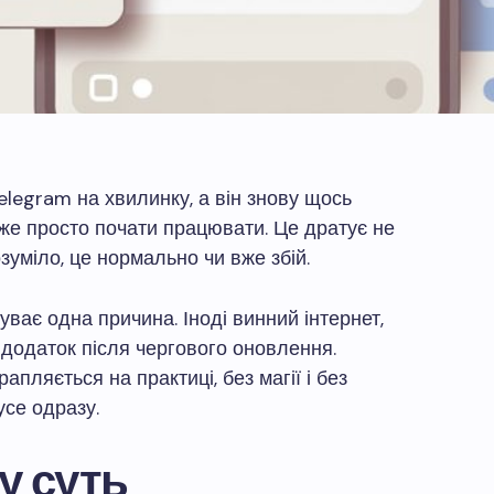
elegram на хвилинку, а він знову щось
оже просто почати працювати. Це дратує не
зуміло, це нормально чи вже збій.
 буває одна причина. Іноді винний інтернет,
м додаток після чергового оновлення.
апляється на практиці, без магії і без
усе одразу.
у суть