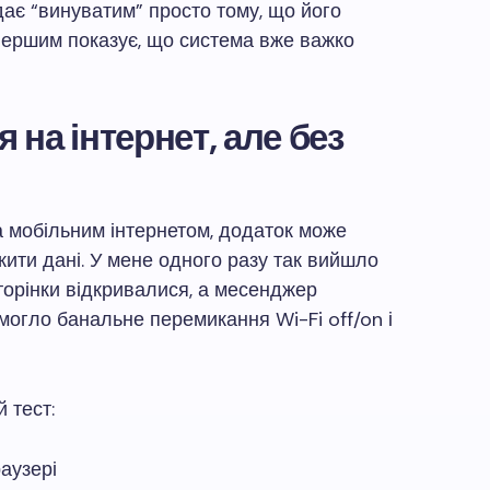
дає “винуватим” просто тому, що його
 першим показує, що система вже важко
 на інтернет, але без
та мобільним інтернетом, додаток може
ити дані. У мене одного разу так вийшло
торінки відкривалися, а месенджер
могло банальне перемикання Wi-Fi off/on і
 тест:
раузері