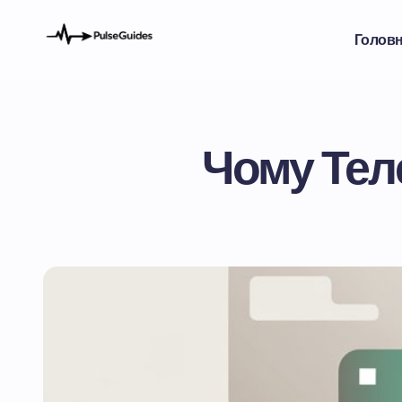
Голов
Чому Тел