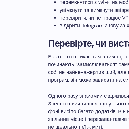
перемкнутися з Wi-Fi на мо
увімкнути та вимкнути авіар
перевірити, чи не працює VP
відкрити Telegram знову за 
Перевірте, чи вис
Багато хто стикається з тим, що 
починають “замислюватися” саме
собі не найненажерливіший, але я
програм, він може зависати на син
Одного разу знайомий скаржився
Зрештою виявилося, що у нього м
фоні висіло багато додатків. Він
звільнив місце і перезавантажив 
не ідеально тієї ж миті.