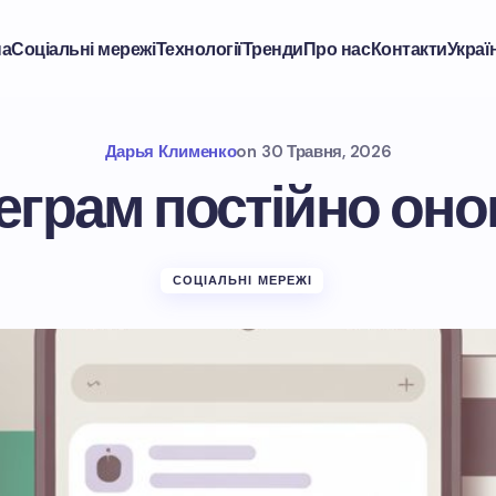
на
Соціальні мережі
Технології
Тренди
Про нас
Контакти
Украї
Дарья Клименко
on
30 Травня, 2026
еграм постійно он
СОЦІАЛЬНІ МЕРЕЖІ