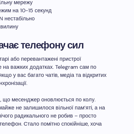
більну мережу
ежим на 10-15 секунд
N нестабільно
хвилину
тачає телефону сил
старі або перевантажені пристрої
 на важких додатках. Telegram сам по
кщо у вас багато чатів, медіа та відкритих
хронізації.
, що месенджер оновлюється по колу.
айже не залишилося вільної пам’яті, а на
 нічого радикального не робив – просто
телефон. Стало помітно спокійніше, хоча