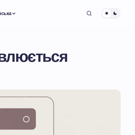
нська
овлюється