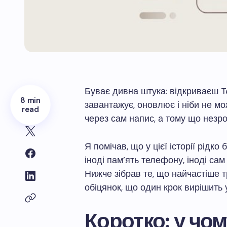
Буває дивна штука: відкриваєш T
8 min
завантажує, оновлює і ніби не м
read
через сам напис, а тому що незро
Я помічав, що у цієї історії рідко
іноді пам’ять телефону, іноді са
Нижче зібрав те, що найчастіше тр
обіцянок, що один крок вирішить 
Коротко: у чом