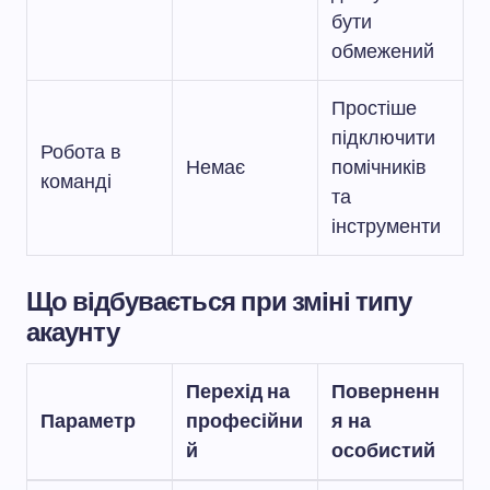
бути
обмежений
Простіше
підключити
Робота в
Немає
помічників
команді
та
інструменти
Що відбувається при зміні типу
акаунту
Перехід на
Поверненн
Параметр
професійни
я на
й
особистий