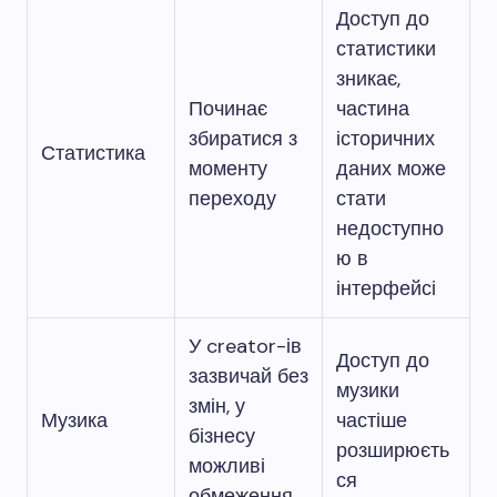
Доступ до
статистики
зникає,
Починає
частина
збиратися з
історичних
Статистика
моменту
даних може
переходу
стати
недоступно
ю в
інтерфейсі
У creator-ів
Доступ до
зазвичай без
музики
змін, у
Музика
частіше
бізнесу
розширюєть
можливі
ся
обмеження