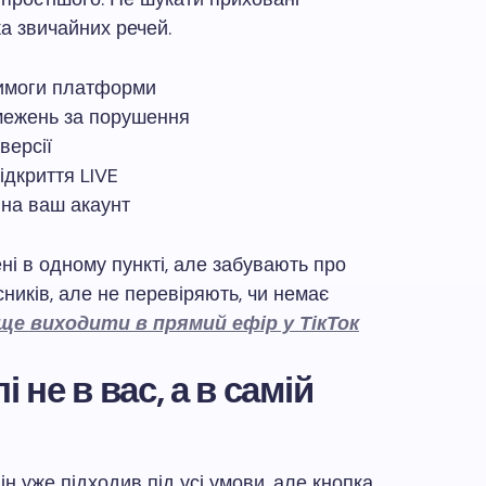
а звичайних речей.
 вимоги платформи
межень за порушення
версії
ідкриття LIVE
 на ваш акаунт
ні в одному пункті, але забувають про
ників, але не перевіряють, чи немає
ще виходити в прямий ефір у ТікТок
і не в вас, а в самій
ін уже підходив під усі умови, але кнопка