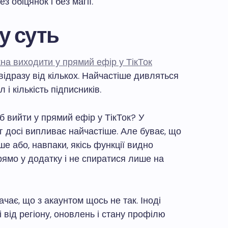
 обіцянок і без магії.
у суть
на виходити у прямий ефір у ТікТок
 відразу від кількох. Найчастіше дивляться
 і кількість підписників.
б вийти у прямий ефір у ТікТок? У
іг досі випливає найчастіше. Але буває, що
ше або, навпаки, якісь функції видно
рямо у додатку і не спиратися лише на
чає, що з акаунтом щось не так. Іноді
і від регіону, оновлень і стану профілю