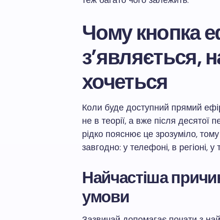
теж багато чого залежить.
Чому кнопка е
з’являється, 
хочеться
Коли буде доступний прямий ефір
не в теорії, а вже після десятої п
рідко пояснює це зрозуміло, том
завгодно: у телефоні, в регіоні, у 
Найчастіша причин
умови
Зазвичай допомагає почати з най