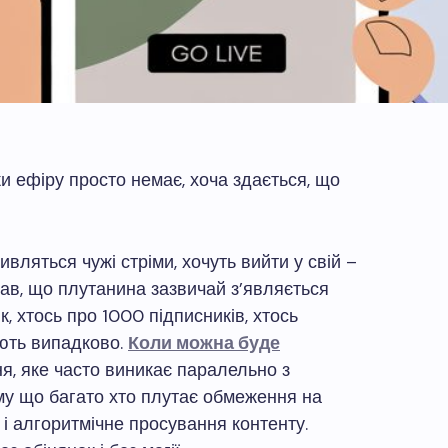
ки ефіру просто немає, хоча здається, що
ивляться чужі стріми, хочуть вийти у свій –
чав, що плутанина зазвичай з’являється
ік, хтось про 1000 підписників, хтось
ають випадково.
Коли можна буде
я, яке часто виникає паралельно з
му що багато хто плутає обмеження на
в і алгоритмічне просування контенту.