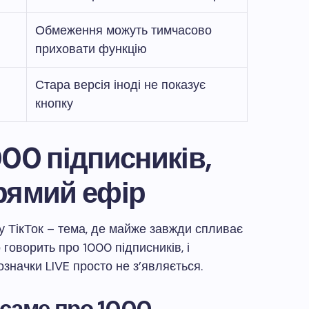
Обмеження можуть тимчасово
приховати функцію
Стара версія іноді не показує
кнопку
000 підписників,
рямий ефір
у ТікТок – тема, де майже завжди спливає
о говорить про 1000 підписників, і
означки LIVE просто не з’являється.
 саме про 1000