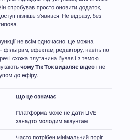
 Він спробував просто оновити додаток,
доступ пізніше з’явився. Не відразу, без
типова.
функції не всім одночасно. Це можна
– фільтрам, ефектам, редактору, навіть по
ечі, схожа плутанина буває і з темою
шукають
чому Тік Ток видаляє відео
і не
тупом до ефіру.
Що це означає
Платформа може не дати LIVE
занадто молодим акаунтам
Часто потрібен мінімальний поріг