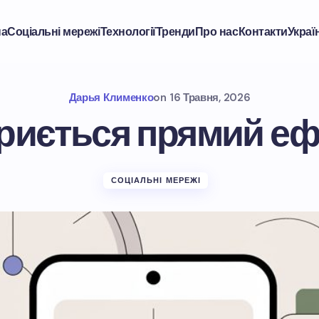
на
Соціальні мережі
Технології
Тренди
Про нас
Контакти
Украї
Дарья Клименко
on
16 Травня, 2026
риється прямий ефі
СОЦІАЛЬНІ МЕРЕЖІ