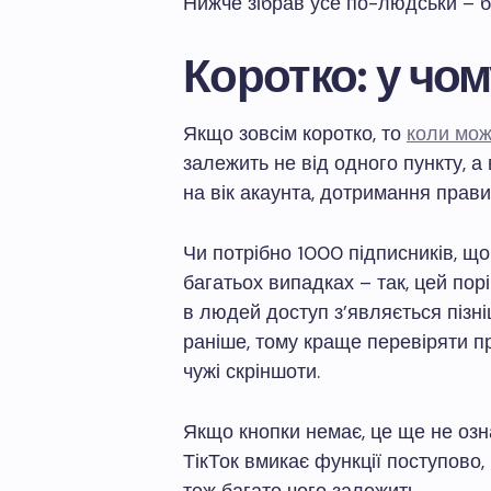
Нижче зібрав усе по-людськи – без
Коротко: у чом
Якщо зовсім коротко, то
коли мож
залежить не від одного пункту, а
на вік акаунта, дотримання правил
Чи потрібно 1000 підписників, що
багатьох випадках – так, цей пор
в людей доступ з’являється пізні
раніше, тому краще перевіряти п
чужі скріншоти.
Якщо кнопки немає, це ще не озна
ТікТок вмикає функції поступово, 