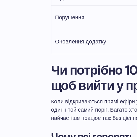
Порушення
Оновлення додатку
Чи потрібно 1
щоб вийти у п
Коли відкриваються прямі ефіри 
один і той самий поріг. Багато хт
найчастіше працює так: без цієї п
Чому всі говорять