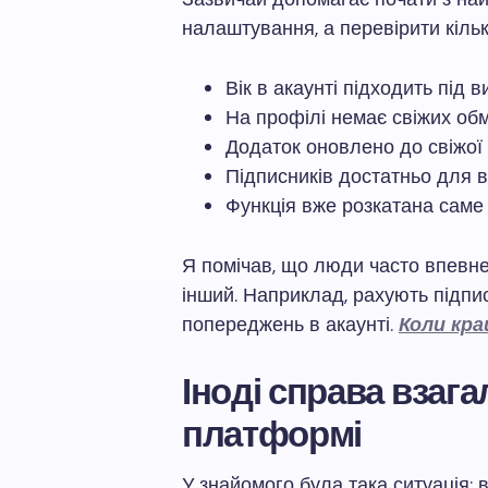
налаштування, а перевірити кільк
Вік в акаунті підходить під
На профілі немає свіжих об
Додаток оновлено до свіжої 
Підписників достатньо для в
Функція вже розкатана саме
Я помічав, що люди часто впевне
інший. Наприклад, рахують підпис
попереджень в акаунті.
Коли кра
Іноді справа взагал
платформі
У знайомого була така ситуація: в