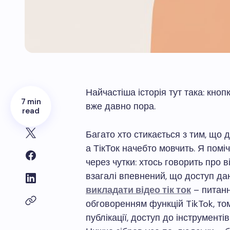
Найчастіша історія тут така: кноп
7 min
вже давно пора.
read
Багато хто стикається з тим, що д
а ТікТок начебто мовчить. Я помі
через чутки: хтось говорить про в
взагалі впевнений, що доступ д
викладати відео тік ток
– питанн
обговоренням функцій TikTok, то
публікації, доступ до інструменті