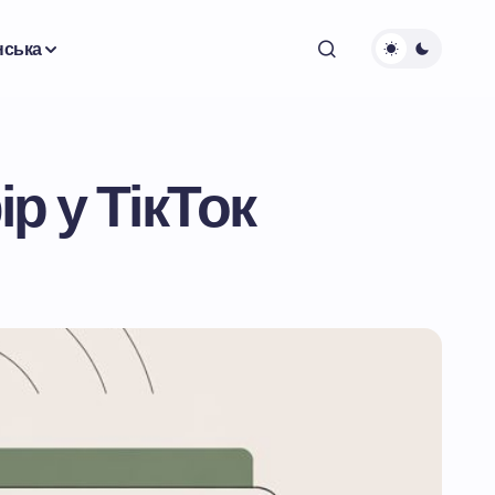
нська
р у ТікТок