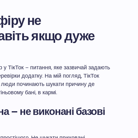
фіру не
навіть якщо дуже
 у ТікТок – питання, яке зазвичай задають
еревірки додатку. На мій погляд, ТікТок
у люди починають шукати причину де
тіньовому бані, в кармі.
а – не виконані базові
простішого. Не шукати приховані