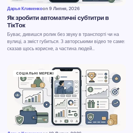
Дарья Клименко
on
9 Липня, 2026
Як зробити автоматичні субтитри в
ТікТок
Буває, дивишся ролик без звуку в транспорті чи на
вулиці, а зміст губиться. З авторськими відео те саме:
сказав щось корисне, а частина людей…
СОЦІАЛЬНІ МЕРЕЖІ