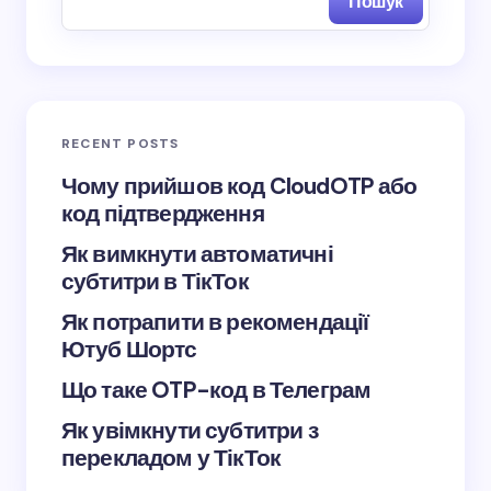
Пошук
Save my name and email in this browser for the
next time I comment.
RECENT POSTS
Submit Comment
Чому прийшов код CloudOTP або
код підтвердження
Як вимкнути автоматичні
субтитри в ТікТок
Як потрапити в рекомендації
Ютуб Шортс
Що таке OTP-код в Телеграм
Як увімкнути субтитри з
перекладом у ТікТок