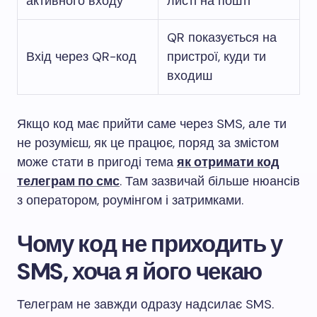
активного входу
листі на пошті
QR показується на
Вхід через QR-код
пристрої, куди ти
входиш
Якщо код має прийти саме через SMS, але ти
не розумієш, як це працює, поряд за змістом
може стати в пригоді тема
як отримати код
телеграм по смс
. Там зазвичай більше нюансів
з оператором, роумінгом і затримками.
Чому код не приходить у
SMS, хоча я його чекаю
Телеграм не завжди одразу надсилає SMS.