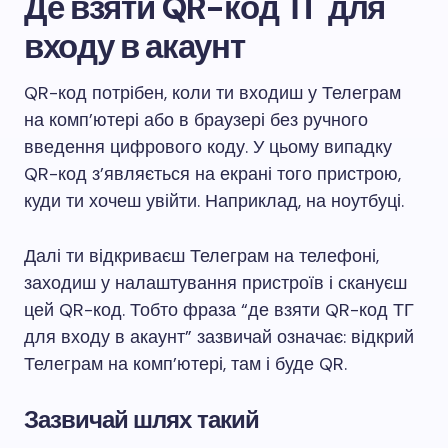
Де взяти QR-код ТГ для
входу в акаунт
QR-код потрібен, коли ти входиш у Телеграм
на комп’ютері або в браузері без ручного
введення цифрового коду. У цьому випадку
QR-код з’являється на екрані того пристрою,
куди ти хочеш увійти. Наприклад, на ноутбуці.
Далі ти відкриваєш Телеграм на телефоні,
заходиш у налаштування пристроїв і скануєш
цей QR-код. Тобто фраза “де взяти QR-код ТГ
для входу в акаунт” зазвичай означає: відкрий
Телеграм на комп’ютері, там і буде QR.
Зазвичай шлях такий