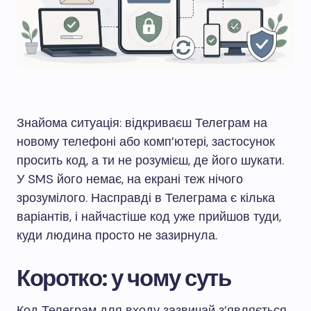
Знайома ситуація: відкриваєш Телеграм на
новому телефоні або комп’ютері, застосунок
просить код, а ти не розумієш, де його шукати.
У SMS його немає, на екрані теж нічого
зрозумілого. Насправді в Телеграма є кілька
варіантів, і найчастіше код уже прийшов туди,
куди людина просто не зазирнула.
Коротко: у чому суть
Код Телеграм для входу зазвичай з’являється