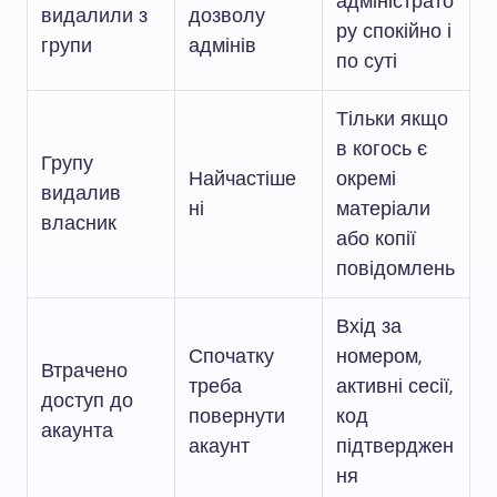
адміністрато
видалили з
дозволу
ру спокійно і
групи
адмінів
по суті
Тільки якщо
в когось є
Групу
Найчастіше
окремі
видалив
ні
матеріали
власник
або копії
повідомлень
Вхід за
Спочатку
номером,
Втрачено
треба
активні сесії,
доступ до
повернути
код
акаунта
акаунт
підтверджен
ня