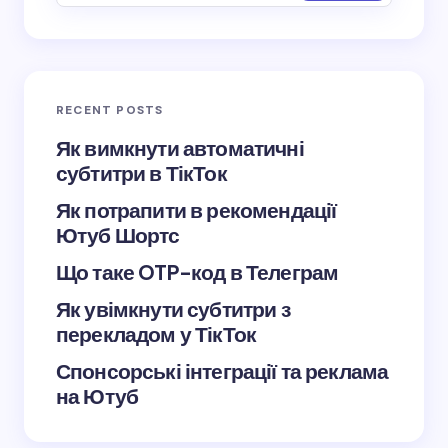
Save my name and email in this browser for the
next time I comment.
RECENT POSTS
Submit Comment
Як вимкнути автоматичні
субтитри в ТікТок
Як потрапити в рекомендації
Ютуб Шортс
Що таке OTP-код в Телеграм
Як увімкнути субтитри з
перекладом у ТікТок
Спонсорські інтеграції та реклама
на Ютуб