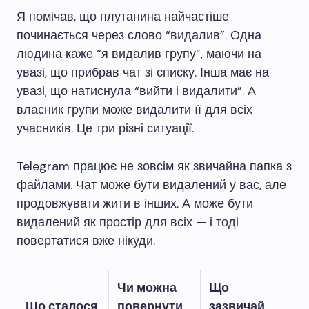
Я помічав, що плутанина найчастіше
починається через слово “видалив”. Одна
людина каже “я видалив групу”, маючи на
увазі, що прибрав чат зі списку. Інша має на
увазі, що натиснула “вийти і видалити”. А
власник групи може видалити її для всіх
учасників. Це три різні ситуації.
Telegram працює не зовсім як звичайна папка з
файлами. Чат може бути видалений у вас, але
продовжувати жити в інших. А може бути
видалений як простір для всіх — і тоді
повертатися вже нікуди.
Чи можна
Що
Що сталося
повернути
зазвичай