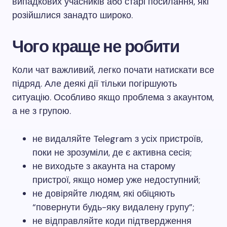
випадкових учасників або старі посилання, які
розійшлися занадто широко.
Чого краще не робити
Коли чат важливий, легко почати натискати все
підряд. Але деякі дії тільки погіршують
ситуацію. Особливо якщо проблема з акаунтом,
а не з групою.
не видаляйте Telegram з усіх пристроїв,
поки не зрозуміли, де є активна сесія;
не виходьте з акаунта на старому
пристрої, якщо номер уже недоступний;
не довіряйте людям, які обіцяють
“повернути будь-яку видалену групу”;
не відправляйте коди підтвердження