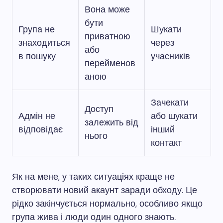
Вона може
бути
Група не
Шукати
приватною
знаходиться
через
або
в пошуку
учасників
перейменов
аною
Зачекати
Доступ
Адмін не
або шукати
залежить від
відповідає
інший
нього
контакт
Як на мене, у таких ситуаціях краще не
створювати новий акаунт заради обходу. Це
рідко закінчується нормально, особливо якщо
група жива і люди один одного знають.