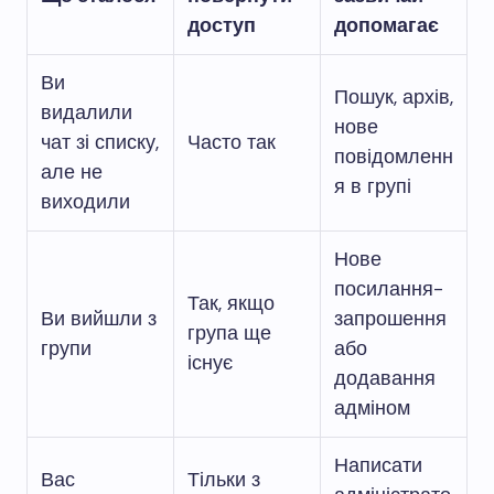
доступ
допомагає
Ви
Пошук, архів,
видалили
нове
чат зі списку,
Часто так
повідомленн
але не
я в групі
виходили
Нове
посилання-
Так, якщо
Ви вийшли з
запрошення
група ще
групи
або
існує
додавання
адміном
Написати
Вас
Тільки з