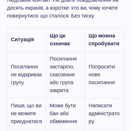
людський контакт. Не довге повідомлення на
десять екранів, а коротке: хто ви, чому хочете
повернутися, що сталося. Без тиску.
Що це
Що можна
Ситуація
означає
спробувати
Посилання
Посилання
застаріло,
Попросити
не відкриває
скасоване
нове
групу
або група
посилання
закрита
Пише, що ви
Може бути
Написати
не можете
бан або
адміністрато
приєднатися
обмеження
ру