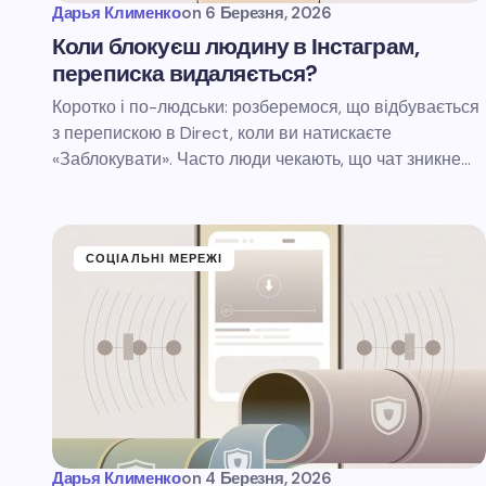
Дарья Клименко
on
6 Березня, 2026
Коли блокуєш людину в Інстаграм,
переписка видаляється?
Коротко і по-людськи: розберемося, що відбувається
з перепискою в Direct, коли ви натискаєте
«Заблокувати». Часто люди чекають, що чат зникне…
СОЦІАЛЬНІ МЕРЕЖІ
Дарья Клименко
on
4 Березня, 2026