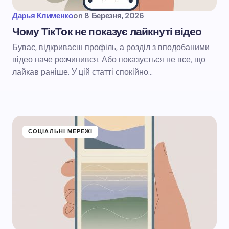
Дарья Клименко
on
8 Березня, 2026
Чому ТікТок не показує лайкнуті відео
Буває, відкриваєш профіль, а розділ з вподобаними
відео наче розчинився. Або показується не все, що
лайкав раніше. У цій статті спокійно…
СОЦІАЛЬНІ МЕРЕЖІ